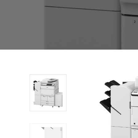
Inicio
/
Produccion Digital
/ SERIE C7500