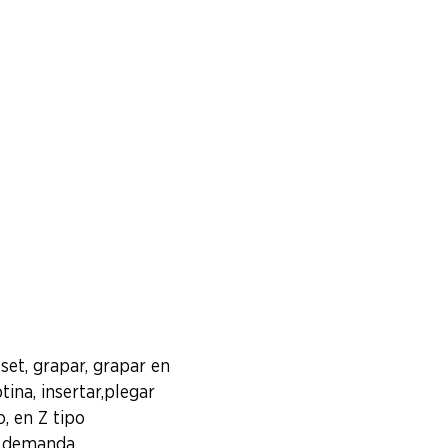
fset, grapar, grapar en
tina, insertar,plegar
o, en Z tipo
o demanda